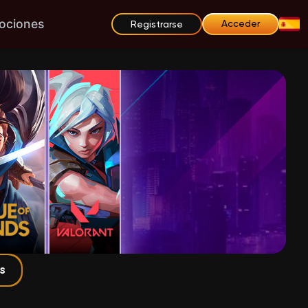
ociones
Acceder
Registrarse
s